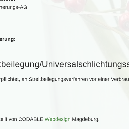
cherungs-AG
erung:
t­beilegung/Universal­schlichtungs­s
erpflichtet, an Streitbeilegungsverfahren vor einer Verbra
tellt von CODABLE
Webdesign
Magdeburg.