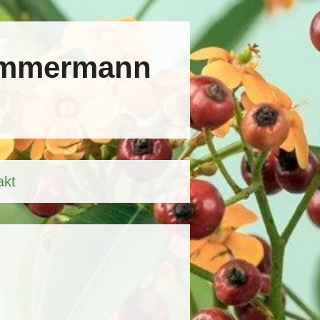
Zimmermann
akt