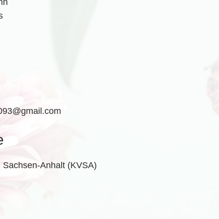
nn
s
r093@gmail.com
e
g Sachsen-Anhalt (KVSA)